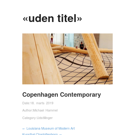
«uden titel»
Copenhagen Contemporary
Date:
18. marts 2019
Author:
Michael Hammel
Category:
Udstillinger
← Louisiana Museum of Modern Art
Kunsthal Charlottenborg →