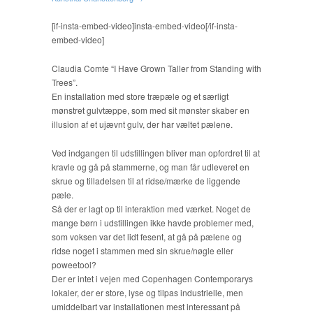
[if-insta-embed-video]insta-embed-video[/if-insta-
embed-video]
Claudia Comte “I Have Grown Taller from Standing with
Trees”.
En installation med store træpæle og et særligt
mønstret gulvtæppe, som med sit mønster skaber en
illusion af et ujævnt gulv, der har væltet pælene.
Ved indgangen til udstillingen bliver man opfordret til at
kravle og gå på stammerne, og man får udleveret en
skrue og tilladelsen til at ridse/mærke de liggende
pæle.
Så der er lagt op til interaktion med værket. Noget de
mange børn i udstillingen ikke havde problemer med,
som voksen var det lidt fesent, at gå på pælene og
ridse noget i stammen med sin skrue/nøgle eller
poweetool?
Der er intet i vejen med Copenhagen Contemporarys
lokaler, der er store, lyse og tilpas industrielle, men
umiddelbart var installationen mest interessant på