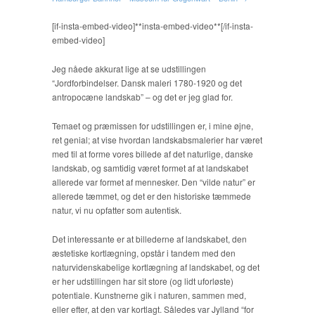
[if-insta-embed-video]**insta-embed-video**[/if-insta-
embed-video]
Jeg nåede akkurat lige at se udstillingen
“Jordforbindelser. Dansk maleri 1780-1920 og det
antropocæne landskab” – og det er jeg glad for.
Temaet og præmissen for udstillingen er, i mine øjne,
ret genial; at vise hvordan landskabsmalerier har været
med til at forme vores billede af det naturlige, danske
landskab, og samtidig været formet af at landskabet
allerede var formet af mennesker. Den “vilde natur” er
allerede tæmmet, og det er den historiske tæmmede
natur, vi nu opfatter som autentisk.
Det interessante er at billederne af landskabet, den
æstetiske kortlægning, opstår i tandem med den
naturvidenskabelige kortlægning af landskabet, og det
er her udstillingen har sit store (og lidt uforløste)
potentiale. Kunstnerne gik i naturen, sammen med,
eller efter, at den var kortlagt. Således var Jylland “for