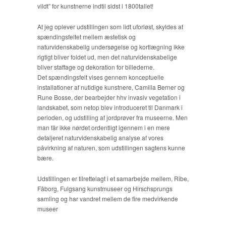
vildt” for kunstnerne indtil sidst i 1800tallet!
At jeg oplever udstillingen som lidt uforløst, skyldes at
spændingsfeltet mellem æstetisk og
naturvidenskabelig undersøgelse og kortlægning ikke
rigtigt bliver foldet ud, men det naturvidenskabelige
bliver staffage og dekoration for billederne.
Det spændingsfelt vises gennem konceptuelle
installationer af nutidige kunstnere, Camilla Berner og
Rune Bosse, der bearbejder hhv invasiv vegetation i
landskabet, som netop blev introduceret til Danmark i
perioden, og udstilling af jordprøver fra museerne. Men
man får ikke nørdet ordentligt igennem i en mere
detaljeret naturvidenskabelig analyse af vores
påvirkning af naturen, som udstillingen sagtens kunne
bære.
Udstillingen er tilrettelagt i et samarbejde mellem, Ribe,
Fåborg, Fulgsang kunstmuseer og Hirschsprungs
samling og har vandret mellem de fire medvirkende
museer