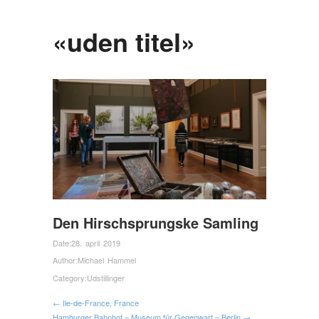
«uden titel»
Den Hirschsprungske Samling
Date:
28. april 2019
Author:
Michael Hammel
Category:
Udstillinger
← Ile-de-France, France
Hamburger Bahnhof – Museum für Gegenwart – Berlin →